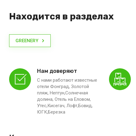
Находится в разделах
GREENERY
Нам доверяют
С нами работают известные
отели Фонград, Золотой
пляж, Нептун,Солнечная
долина, Отель на Еловом,
Утес,Кисегач, Лофт,Бовид,
ЮГК,Березка